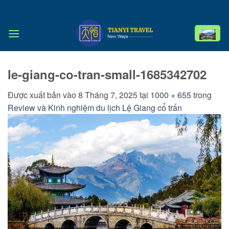
Bỏ
qua
nội
dung
le-giang-co-tran-small-1685342702
Được xuất bản vào
8 Tháng 7, 2025
tại
1000 × 655
trong
Review và Kinh nghiệm du lịch Lệ Giang cổ trấn