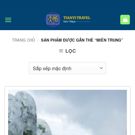
Bỏ
qua
nội
dung
TRANG CHỦ
/
SẢN PHẨM ĐƯỢC GẮN THẺ “MIỀN TRUNG”
LỌC