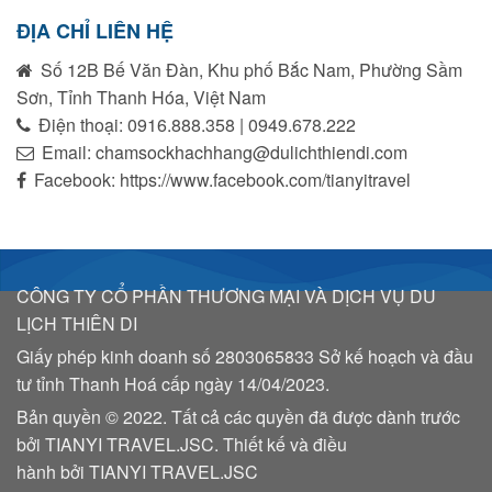
ĐỊA CHỈ LIÊN HỆ
Số 12B Bế Văn Đàn, Khu phố Bắc Nam, Phường Sầm
Sơn, Tỉnh Thanh Hóa, Việt Nam
Điện thoại: 0916.888.358 | 0949.678.222
Email: chamsockhachhang@dulichthiendi.com
Facebook: https://www.facebook.com/tianyitravel
CÔNG TY CỔ PHẦN THƯƠNG MẠI VÀ DỊCH VỤ DU
LỊCH THIÊN DI
Giấy phép kinh doanh số
2803065833
Sở kế hoạch và đầu
tư tỉnh Thanh Hoá cấp ngày 14/04/2023.
Bản quyền © 2022. Tất cả các quyền đã được dành trước
bởi TIANYI TRAVEL.JSC. Thiết kế và điều
hành bởi
TIANYI TRAVEL.JSC