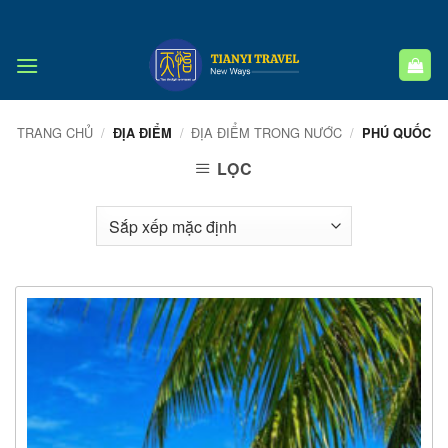
Bỏ
qua
nội
dung
TRANG CHỦ
/
/
ĐỊA ĐIỂM TRONG NƯỚC
/
ĐỊA ĐIỂM
PHÚ QUỐC
LỌC