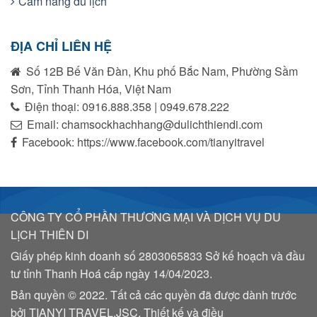
Cẩm nang du lịch
ĐỊA CHỈ LIÊN HỆ
Số 12B Bế Văn Đàn, Khu phố Bắc Nam, Phường Sầm
Sơn, Tỉnh Thanh Hóa, Việt Nam
Điện thoại: 0916.888.358 | 0949.678.222
Email: chamsockhachhang@dulichthiendi.com
Facebook: https://www.facebook.com/tianyitravel
CÔNG TY CỔ PHẦN THƯƠNG MẠI VÀ DỊCH VỤ DU
LỊCH THIÊN DI
Giấy phép kinh doanh số
2803065833
Sở kế hoạch và đầu
tư tỉnh Thanh Hoá cấp ngày 14/04/2023.
Bản quyền © 2022. Tất cả các quyền đã được dành trước
bởi TIANYI TRAVEL.JSC. Thiết kế và điều