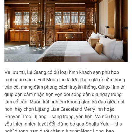
Về lưu trú, Lệ Giang có đủ loại hình khách sạn phù hợp
mọi ngân sách. Full Moon Inn là lựa chọn giá rẻ nằm trong
trấn cổ, mang đậm phong cách truyền thống. Qingxi Inn thì
giúp bạn cảm nhận trọn vẹn đời sống bản địa ngay trung
tâm cổ trấn. Muốn trải nghiệm không gian trà đạo giữa núi
non, hãy chọn Lijiang Lize Graceland Merry Inn hoặc
Banyan Tree Lijiang – sang trọng, yên tĩnh. Và nếu bạn
yêu thiên nhiên tuyệt đối, đừng bỏ qua Shujia Yulu – khu
nghỉ dưỡng nằm dưới chân núi tuyết Ngọc Long, bao