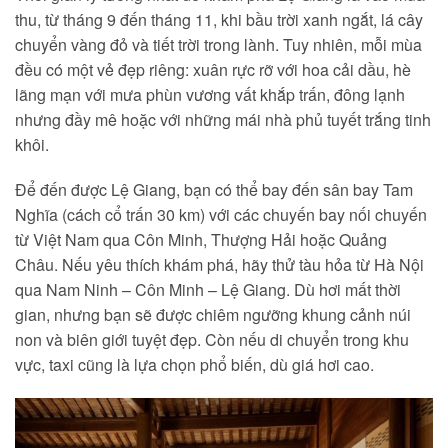
thu, từ tháng 9 đến tháng 11, khi bầu trời xanh ngắt, lá cây
chuyển vàng đỏ và tiết trời trong lành. Tuy nhiên, mỗi mùa
đều có một vẻ đẹp riêng: xuân rực rỡ với hoa cải dầu, hè
lãng mạn với mưa phùn vương vất khắp trấn, đông lạnh
nhưng đầy mê hoặc với những mái nhà phủ tuyết trắng tinh
khôi.
Để đến được Lệ Giang, bạn có thể bay đến sân bay Tam
Nghĩa (cách cổ trấn 30 km) với các chuyến bay nối chuyến
từ Việt Nam qua Côn Minh, Thượng Hải hoặc Quảng
Châu. Nếu yêu thích khám phá, hãy thử tàu hỏa từ Hà Nội
qua Nam Ninh – Côn Minh – Lệ Giang. Dù hơi mất thời
gian, nhưng bạn sẽ được chiêm ngưỡng khung cảnh núi
non và biên giới tuyệt đẹp. Còn nếu di chuyển trong khu
vực, taxi cũng là lựa chọn phổ biến, dù giá hơi cao.