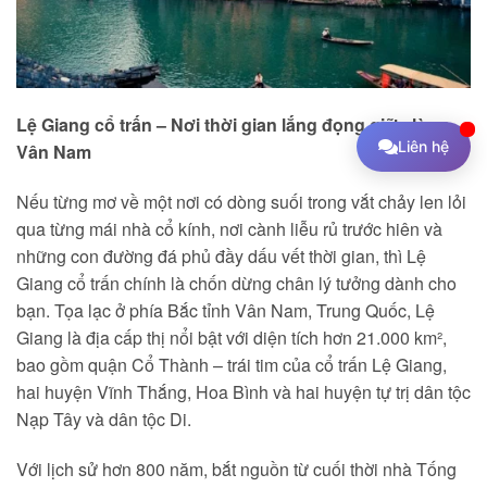
Lệ Giang cổ trấn – Nơi thời gian lắng đọng giữa lòng
Liên hệ
Vân Nam
Nếu từng mơ về một nơi có dòng suối trong vắt chảy len lỏi
qua từng mái nhà cổ kính, nơi cành liễu rủ trước hiên và
những con đường đá phủ đầy dấu vết thời gian, thì Lệ
Giang cổ trấn chính là chốn dừng chân lý tưởng dành cho
bạn. Tọa lạc ở phía Bắc tỉnh Vân Nam, Trung Quốc, Lệ
Giang là địa cấp thị nổi bật với diện tích hơn 21.000 km²,
bao gồm quận Cổ Thành – trái tim của cổ trấn Lệ Giang,
hai huyện Vĩnh Thắng, Hoa Bình và hai huyện tự trị dân tộc
Nạp Tây và dân tộc Di.
Với lịch sử hơn 800 năm, bắt nguồn từ cuối thời nhà Tống