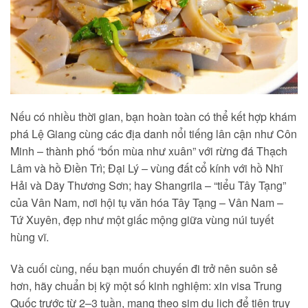
Nếu có nhiều thời gian, bạn hoàn toàn có thể kết hợp khám
phá Lệ Giang cùng các địa danh nổi tiếng lân cận như Côn
Minh – thành phố “bốn mùa như xuân” với rừng đá Thạch
Lâm và hồ Điền Trì; Đại Lý – vùng đất cổ kính với hồ Nhĩ
Hải và Dãy Thương Sơn; hay Shangrila – “tiểu Tây Tạng”
của Vân Nam, nơi hội tụ văn hóa Tây Tạng – Vân Nam –
Tứ Xuyên, đẹp như một giấc mộng giữa vùng núi tuyết
hùng vĩ.
Và cuối cùng, nếu bạn muốn chuyến đi trở nên suôn sẻ
hơn, hãy chuẩn bị kỹ một số kinh nghiệm: xin visa Trung
Quốc trước từ 2–3 tuần, mang theo sim du lịch để tiện truy