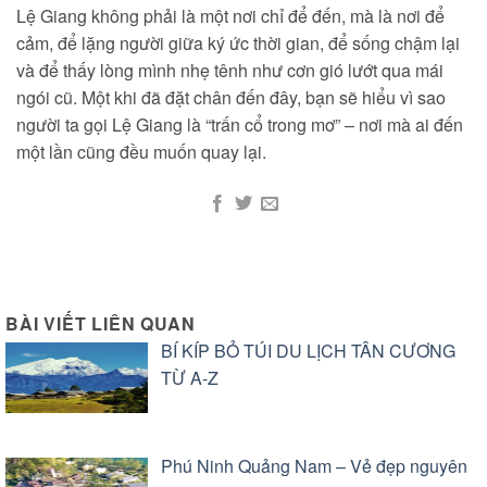
Lệ Giang không phải là một nơi chỉ để đến, mà là nơi để
cảm, để lặng người giữa ký ức thời gian, để sống chậm lại
và để thấy lòng mình nhẹ tênh như cơn gió lướt qua mái
ngói cũ. Một khi đã đặt chân đến đây, bạn sẽ hiểu vì sao
người ta gọi Lệ Giang là “trấn cổ trong mơ” – nơi mà ai đến
một lần cũng đều muốn quay lại.
BÀI VIẾT LIÊN QUAN
BÍ KÍP BỎ TÚI DU LỊCH TÂN CƯƠNG
TỪ A-Z
Phú Ninh Quảng Nam – Vẻ đẹp nguyên