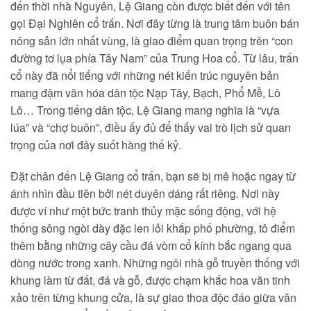
đến thời nhà Nguyên, Lệ Giang còn được biết đến với tên
gọi Đại Nghiên cổ trấn. Nơi đây từng là trung tâm buôn bán
nông sản lớn nhất vùng, là giao điểm quan trọng trên “con
đường tơ lụa phía Tây Nam” của Trung Hoa cổ. Từ lâu, trấn
cổ này đã nổi tiếng với những nét kiến trúc nguyên bản
mang đậm văn hóa dân tộc Nạp Tây, Bạch, Phổ Mễ, Lô
Lô… Trong tiếng dân tộc, Lệ Giang mang nghĩa là “vựa
lúa” và “chợ buôn”, điều ấy đủ để thấy vai trò lịch sử quan
trọng của nơi đây suốt hàng thế kỷ.
Đặt chân đến Lệ Giang cổ trấn, bạn sẽ bị mê hoặc ngay từ
ánh nhìn đầu tiên bởi nét duyên dáng rất riêng. Nơi này
được ví như một bức tranh thủy mặc sống động, với hệ
thống sông ngòi dày đặc len lỏi khắp phố phường, tô điểm
thêm bằng những cây cầu đá vòm cổ kính bắc ngang qua
dòng nước trong xanh. Những ngôi nhà gỗ truyền thống với
khung làm từ đất, đá và gỗ, được chạm khắc hoa văn tinh
xảo trên từng khung cửa, là sự giao thoa độc đáo giữa văn