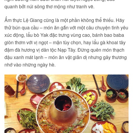
quanh bởi núi sông thơ mộng như tranh vẽ.
Ẩm thực Lệ Giang cũng là một phần không thể thiếu. Hãy
thử bún qua cầu – món ăn gắn với một câu chuyện tình yêu
xúc động, lẩu bò Yak đặc trưng vùng cao, bánh bao baba
giòn thơm với vị ngọt – mặn tùy chọn, hay lẩu gà khoai tây
đậm đà hương vị dân tộc Nạp Tây. Đừng quên món thạch
đậu xanh mát lạnh – món ăn vặt giản dị nhưng gây thương
nhớ vào những ngày hè.