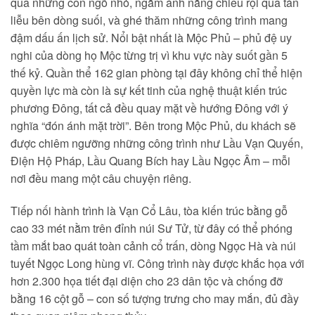
qua những con ngõ nhỏ, ngắm ánh nắng chiếu rọi qua tán
liễu bên dòng suối, và ghé thăm những công trình mang
đậm dấu ấn lịch sử. Nổi bật nhất là Mộc Phủ – phủ đệ uy
nghi của dòng họ Mộc từng trị vì khu vực này suốt gần 5
thế kỷ. Quần thể 162 gian phòng tại đây không chỉ thể hiện
quyền lực mà còn là sự kết tinh của nghệ thuật kiến trúc
phương Đông, tất cả đều quay mặt về hướng Đông với ý
nghĩa “đón ánh mặt trời”. Bên trong Mộc Phủ, du khách sẽ
được chiêm ngưỡng những công trình như Lầu Vạn Quyến,
Điện Hộ Pháp, Lầu Quang Bích hay Lầu Ngọc Âm – mỗi
nơi đều mang một câu chuyện riêng.
Tiếp nối hành trình là Vạn Cổ Lâu, tòa kiến trúc bằng gỗ
cao 33 mét nằm trên đỉnh núi Sư Tử, từ đây có thể phóng
tầm mắt bao quát toàn cảnh cổ trấn, dòng Ngọc Hà và núi
tuyết Ngọc Long hùng vĩ. Công trình này được khắc họa với
hơn 2.300 họa tiết đại diện cho 23 dân tộc và chống đỡ
bằng 16 cột gỗ – con số tượng trưng cho may mắn, đủ đầy