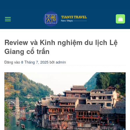
Bỏ
qua
nội
dung
Review và Kinh nghiệm du lịch Lệ
Giang cổ trấn
Đăng vào
8 Tháng 7, 2025
bởi
admin