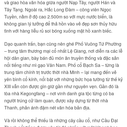
và giao hòa văn hóa giữa người Nạp Tây, người Hán và
Tây Tạng. Ngoài ra, Hắc Long Đàm – công viên Ngọc
Tuyền, nằm ở độ cao 2.500m so với mực nước biển, là
không gian lý tưởng để thả hồn vào vẻ đẹp sơn thủy hữu
tình với hàng liễu rủ soi bóng xuống mặt hồ xanh biếc.
Dạo quanh trấn, bạn cũng nên ghé Phố Vuông Tứ Phường
– trung tâm thương mại cổ nhất Lệ Giang, nơi diễn ra các lễ
hội dân gian, bày bán đủ món ăn truyền thống và đặc sản
nổi tiếng như mì gạo Vân Nam. Phố cổ Bạch Sa – từng là
trung tâm chính trị trước thời nhà Minh – lại mang đến vẻ
yên bình cổ kính, nổi bật với những bức họa tường từ thế kỷ
XIII vẫn còn được gìn giữ gần như nguyên vẹn. Gần đó là
tòa nhà Kegongfang – nơi vinh danh gia tộc từng có ba
người trúng cử làm quan, được xây dựng từ thời nhà
Thanh, phản ánh đậm nét văn hóa bản địa.
Và rồi không thể thiếu là những cây cầu cổ, như Cầu Đại