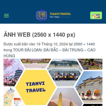
Bỏ
qua
nội
dung
ẢNH WEB (2560 x 1440 px)
Được xuất bản vào
19 Tháng 10, 2024
tại
2560 × 1440
trong
TOUR ĐÀI LOAN: ĐÀI BẮC – ĐÀI TRUNG – CAO
HÙNG