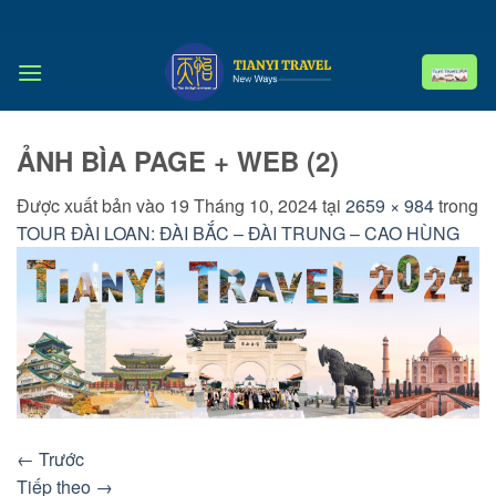
Bỏ
qua
nội
dung
ẢNH BÌA PAGE + WEB (2)
Được xuất bản vào
19 Tháng 10, 2024
tại
2659 × 984
trong
TOUR ĐÀI LOAN: ĐÀI BẮC – ĐÀI TRUNG – CAO HÙNG
←
Trước
Tiếp theo
→