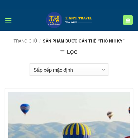
Bỏ
qua
nội
dung
TRANG CHỦ
/
SẢN PHẨM ĐƯỢC GẮN THẺ “THỔ NHĨ KỲ”
LỌC