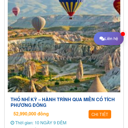
Liên hệ
THỔ NHĨ KỲ – HÀNH TRÌNH QUA MIỀN CỔ TÍCH
PHƯƠNG ĐÔNG
52,990,000
đồng
CHI TIẾT
Thời gian: 10 NGÀY 9 ĐÊM