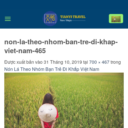
Bỏ
qua
nội
dung
non-la-theo-nhom-ban-tre-di-khap-
viet-nam-465
Được xuất bản vào
31 Tháng 10, 2019
tại
700 × 467
trong
Nón Lá Theo Nhóm Bạn Trẻ Đi Khắp Việt Nam