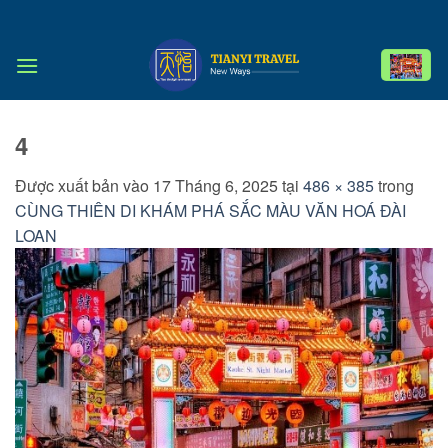
Bỏ
qua
nội
dung
4
Được xuất bản vào
17 Tháng 6, 2025
tại
486 × 385
trong
CÙNG THIÊN DI KHÁM PHÁ SẮC MÀU VĂN HOÁ ĐÀI
LOAN