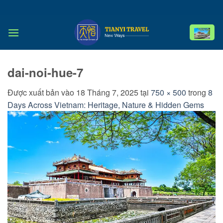
Bỏ
qua
nội
dung
dai-noi-hue-7
Được xuất bản vào
18 Tháng 7, 2025
tại
750 × 500
trong
8
Days Across Vietnam: Heritage, Nature & Hidden Gems