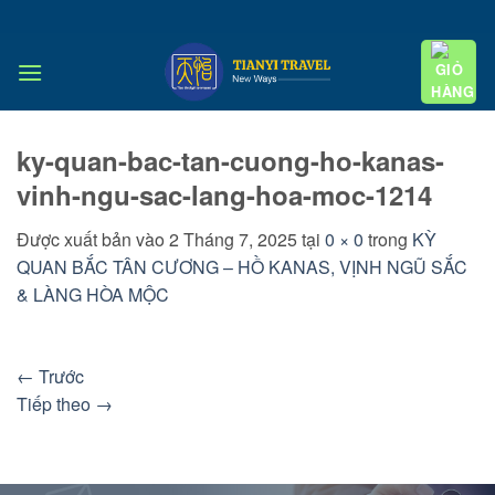
Bỏ
qua
nội
dung
ky-quan-bac-tan-cuong-ho-kanas-
vinh-ngu-sac-lang-hoa-moc-1214
Được xuất bản vào
2 Tháng 7, 2025
tại
0 × 0
trong
KỲ
QUAN BẮC TÂN CƯƠNG – HỒ KANAS, VỊNH NGŨ SẮC
& LÀNG HÒA MỘC
←
Trước
Tiếp theo
→