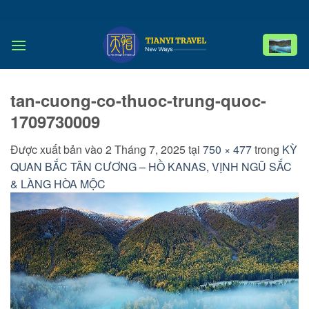
Bỏ
qua
nội
dung
tan-cuong-co-thuoc-trung-quoc-
1709730009
Được xuất bản vào
2 Tháng 7, 2025
tại
750 × 477
trong
KỲ
QUAN BẮC TÂN CƯƠNG – HỒ KANAS, VỊNH NGŨ SẮC
& LÀNG HÒA MỘC