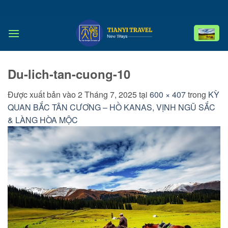
Bỏ
qua
nội
dung
Du-lich-tan-cuong-10
Được xuất bản vào
2 Tháng 7, 2025
tại
600 × 407
trong
KỲ
QUAN BẮC TÂN CƯƠNG – HỒ KANAS, VỊNH NGŨ SẮC
& LÀNG HÒA MỘC