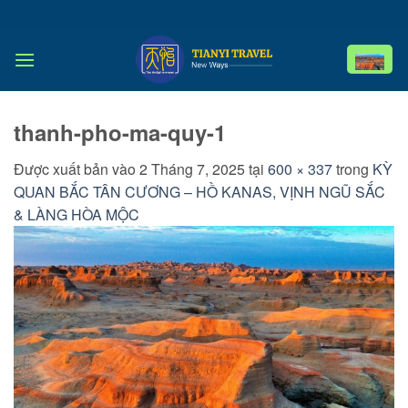
Bỏ
qua
nội
dung
thanh-pho-ma-quy-1
Được xuất bản vào
2 Tháng 7, 2025
tại
600 × 337
trong
KỲ
QUAN BẮC TÂN CƯƠNG – HỒ KANAS, VỊNH NGŨ SẮC
& LÀNG HÒA MỘC