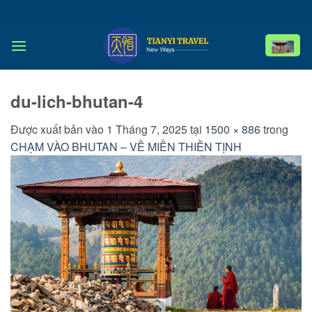
Bỏ
qua
nội
dung
du-lich-bhutan-4
Được xuất bản vào
1 Tháng 7, 2025
tại
1500 × 886
trong
CHẠM VÀO BHUTAN – VỀ MIỀN THIỀN TỊNH