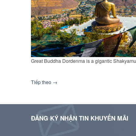
Great Buddha Dordenma is a gigantic Shakyamuni
Tiếp theo
→
ĐĂNG KÝ NHẬN TIN KHUYẾN MÃI