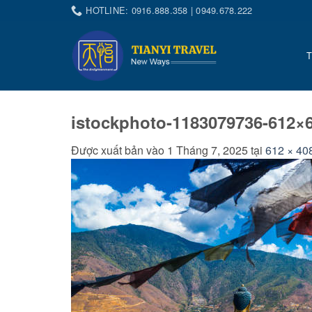
Bỏ
HOTLINE: 0916.888.358 | 0949.678.222
qua
nội
dung
istockphoto-1183079736-612×
Được xuất bản vào
1 Tháng 7, 2025
tại
612 × 40