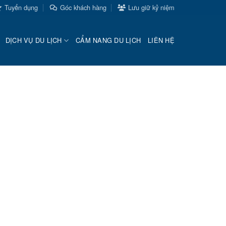
Tuyển dụng
Góc khách hàng
Lưu giữ kỷ niệm
DỊCH VỤ DU LỊCH
CẨM NANG DU LỊCH
LIÊN HỆ