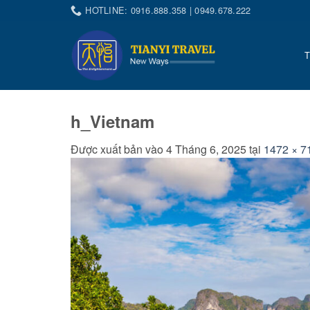
Bỏ
HOTLINE: 0916.888.358 | 0949.678.222
qua
nội
dung
h_Vietnam
Được xuất bản vào
4 Tháng 6, 2025
tại
1472 × 7