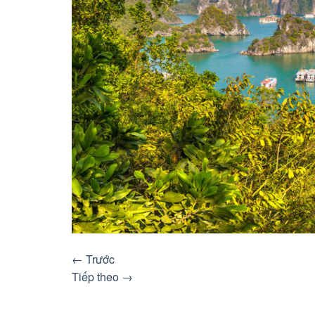
←
Trước
Tiếp theo
→