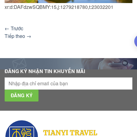
xr:d:DAFdzwSQBMY:15,j:1279218780,t:23032201
←
Trước
Tiếp theo
→
ĐĂNG KÝ NHẬN TIN KHUYẾN MÃI