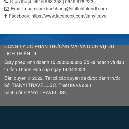
Điện thoại: 0916.888.358 | 0949.678.222
Email: chamsockhachhang@dulichthiendi.com
Facebook: https://www.facebook.com/tianyitravel
CÔNG TY CỔ PHẦN THƯƠNG MẠI VÀ DỊCH VỤ DU
LỊCH THIÊN DI
Giấy phép kinh doanh số
2803065833
Sở kế hoạch và đầu
tư tỉnh Thanh Hoá cấp ngày 14/04/2023.
Bản quyền © 2022. Tất cả các quyền đã được dành trước
bởi TIANYI TRAVEL.JSC. Thiết kế và điều
hành bởi
TIANYI TRAVEL.JSC