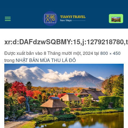
Bỏ
qua
nội
dung
xr:d:DAFdzwSQBMY:15,j:1279218780,t
Được xuất bản vào
8 Tháng mười một, 2024
tại
800 × 450
trong
NHẬT BẢN MÙA THU LÁ ĐỎ